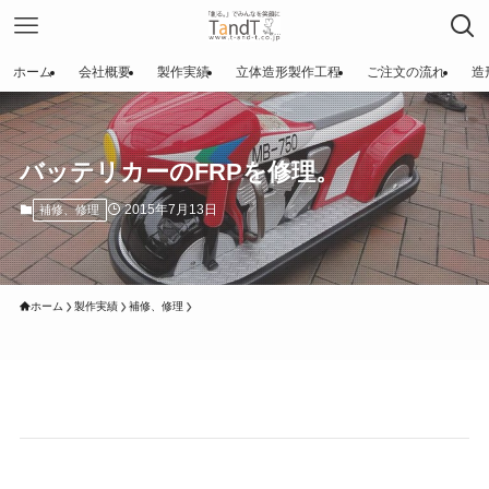
ホーム
会社概要
製作実績
立体造形製作工程
ご注文の流れ
造
バッテリカーのFRPを修理。
2015年7月13日
補修、修理
ホーム
製作実績
補修、修理