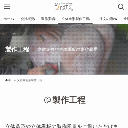
ホーム
会社概要
製作実績
立体造形製作工程
ご注文の流れ
造
製作工程
– 立体造形や立体看板の製作風景 –
ホーム
立体造形製作工程
製作工程
立体造形や立体看板の製作風景をご覧いただけま