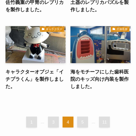
佐竹義重の甲冑のレプリカ
土器のレプリカパズルを製
を製作しました。
作しました。
キャラクター
立体造形
キャラクターオブジェ「イ
海をモチーフにした歯科医
チプラくん」を製作しまし
院のキッズ向け内装を製作
た。
しました。
1
...
3
4
5
...
11