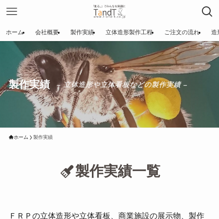
ホーム
会社概要
製作実績
立体造形製作工程
ご注文の流れ
造
製作実績
– 立体造形や立体看板などの製作実績 –
ホーム
製作実績
製作実績一覧
ＦＲＰの立体造形や立体看板、商業施設の展示物、製作