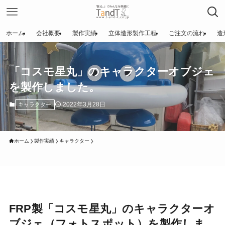
ホーム
会社概要
製作実績
立体造形製作工程
ご注文の流れ
造
「コスモ星丸」のキャラクターオブジェ
を製作しました。
2022年3月28日
キャラクター
ホーム
製作実績
キャラクター
FRP製「コスモ星丸」のキャラクターオ
ブジェ（フォトスポット）を製作しま