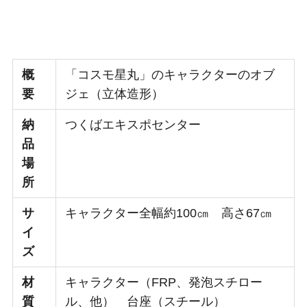
概
「コスモ星丸」のキャラクターのオブ
要
ジェ（立体造形）
納
つくばエキスポセンター
品
場
所
サ
キャラクター全幅約100㎝ 高さ67㎝
イ
ズ
材
キャラクター（FRP、発泡スチロー
質
ル、他） 台座（スチール）