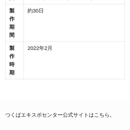
製
約30日
作
期
間
製
2022年2月
作
時
期
つくばエキスポセンター公式サイトはこちら。