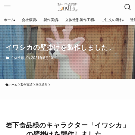
ホーム
会社概要
製作実績
立体造形製作工程
ご注文の流れ
造
イワシカの壁掛けを製作しました。
2021年8月10日
立体造形
ホーム
製作実績
立体造形
岩下食品様のキャラクター「イワシカ」
の壁掛けを製作しました。